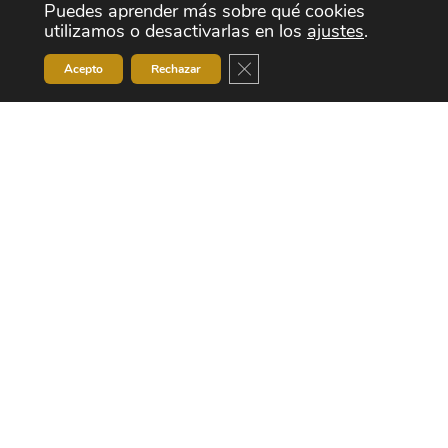
Puedes aprender más sobre qué cookies
utilizamos o desactivarlas en los
ajustes
.
Cerrar el banner de cookies RG
Acepto
Rechazar
admonalacant@arque.com
+34 965 439 617
+34 965 438 324
Polígono Industrial El Carrús.
Ronda Vall d’Uxo, 35 03206.
Elche, Alicante - España
¡Síguenos!
© Copyright 2026
Comercial Arquè S.A.