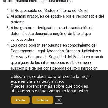
de información interno quedará limitado a:
El Responsable del Sistema Interno del Canal.
Al administrador/es delegado/s por el responsable del
sistema.
A los gestores designados para la tramitación de
determinadas denuncias según el ámbito al que
correspondan.
Los datos podrán ser puestos en conocimiento del
Departamento Legal, Abogados, Órganos Judiciales y
Fuerzas y Cuerpos de Seguridad del Estado en caso de
que alguna de las informaciones recibidas fuera
susceptible de ser consideradas delito o infracción
legal de algún tipo.
Utilizamos cookies para ofrecerte la mejor
experiencia en nuestra web.
Base legal del tratamiento:
El tratamiento de datos
Puedes aprender más sobre qué cookies
personales, en los supuestos de comunicación internos, se
utilizamos o desactivarlas en los
ajustes
.
entenderá lícito en virtud de lo que disponen los artículos
Cerrar el banner de cookies RG
Acepto
Rechazar
6.1.c) del Reglamento (UE) 2016/679 del Parlamento
Europeo y del Consejo, de 27 de abril de 2016, 8 de la Ley