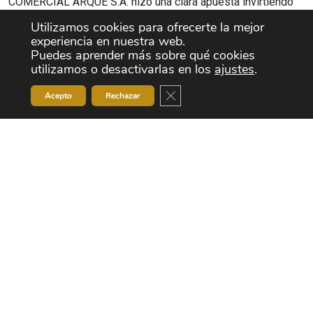
COMERCIAL ARQUÉ S.A. hizo una clara apuesta invirtiendo
en una tecnología emergente y prácticamente desconocida
Utilizamos cookies para ofrecerte la mejor
hasta entonces, y que día a día ha ido evolucionando hasta
experiencia en nuestra web.
convertirse en empresa líder del sector.
Puedes aprender más sobre qué cookies
utilizamos o desactivarlas en los
ajustes
.
Cerrar el banner de cookies RG
Acepto
Rechazar
Con el objetivo de mejorar nuestro servicio, desarrollamos
un sistema de gestión de almacén totalmente automatizado
que reducía los tiempos de despachos de mercancía a la
vez que eliminaba el error humano en la manipulación en
nuestros propios almacenes, y que además nos permitía
conocer la trazabilidad de nuestros materiales durante su
ciclo de vida.
Tras estos años de experiencia, estamos en disposición de
ofrecerles consumibles tanto UHF como HF, Inlays, White
Wet Inlays, maquinaria para la conversión/inserción de
estos inlays en etiquetas RFID, Hardware, etc.