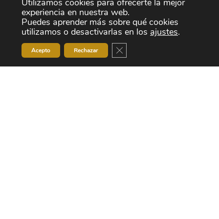
Utilizamos cookies para ofrecerte la mejor
calzado, muebles, artículos de viaje, perfiles plásticos y de
experiencia en nuestra web.
madera, displays, artículos promocionales, lámparas,
Puedes aprender más sobre qué cookies
utilizamos o desactivarlas en los
ajustes
.
paraguas, espejos, etc.
Cerrar el banner de cookies RG
Acepto
Rechazar
El producto se presenta en jumbos, que posteriormente se
cortan y rebobinan a la medida requerida para cada trabajo,
pudiendo llegar a ser cortado en anchos inferiores a 10 mm.
Asimismo podemos encontrar diferentes soportes que nos
servirán de transportador, y que variarán en función de la
aplicación final del producto. Estos soportes son:
Soporte de poliéster en varios micrajes.
Soporte de PVC en varios micrajes.
Soporte textil.