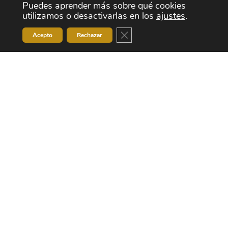
Puedes aprender más sobre qué cookies
utilizamos o desactivarlas en los
ajustes
.
Cerrar el banner de cookies RG
Acepto
Rechazar
hanane@arque.com
+212 5 22 34 23 38
+212 5 22 66 08 74
Route 110 Km 11, 500.
1er Etage Bâtiment B BD Chefchaouni 20250.
Aîn Sebaâ Casablanca - Maroc
¡Síguenos!
© Copyright 2026
Comercial Arquè S.A.